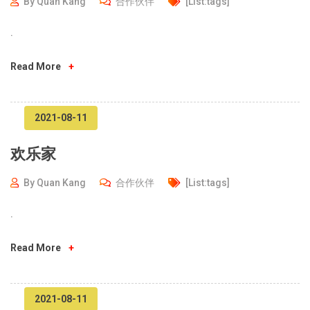
By
Quan Kang
合作伙伴
[list:tags]
.
Read More
+
2021-08-11
欢乐家
By
Quan Kang
合作伙伴
[list:tags]
.
Read More
+
2021-08-11